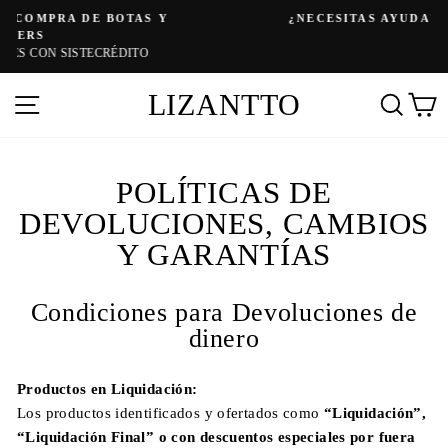
Ir
¿NECESITAS AYUDA? CONTÁCTANOS
directamente
diapositivas
pausa
al
contenido
LIZANTTO
Navegación
Busc
C
POLÍTICAS DE
DEVOLUCIONES, CAMBIOS
Y GARANTÍAS
Condiciones para Devoluciones de
dinero
Productos en Liquidación:
Los productos identificados y ofertados como
“Liquidación”,
“Liquidación Final” o con descuentos especiales por fuera