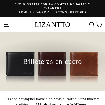
Ir
ENVÍO GRATIS POR LA COMPRA DE BOTAS Y
directamente
diapositivas
SNEAKERS
pausa
COMPRA Y PAGA DESPUÉS CON SISTECRÉDITO
al
contenido
LIZANTTO
Navegación
Busc
C
Billeteras en cuero
Al añadir cualquier modelo de botas al carrito + una billetera
recibirás un 25
% de descuento en la billetera
.